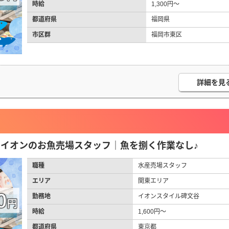
時給
1,300円～
都道府県
福岡県
市区群
福岡市東区
詳細を見
円】イオンのお魚売場スタッフ｜魚を捌く作業なし♪
職種
水産売場スタッフ
エリア
関東エリア
勤務地
イオンスタイル碑文谷
時給
1,600円～
都道府県
東京都