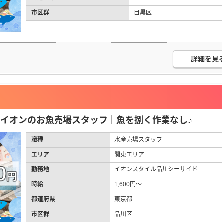
市区群
目黒区
詳細を見
円】イオンのお魚売場スタッフ｜魚を捌く作業なし♪
職種
水産売場スタッフ
エリア
関東エリア
勤務地
イオンスタイル品川シーサイド
時給
1,600円～
都道府県
東京都
市区群
品川区