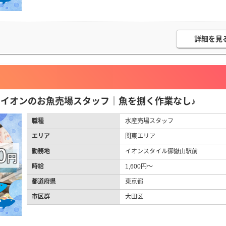
詳細を見
円】イオンのお魚売場スタッフ｜魚を捌く作業なし♪
職種
水産売場スタッフ
エリア
関東エリア
勤務地
イオンスタイル御嶽山駅前
時給
1,600円～
都道府県
東京都
市区群
大田区