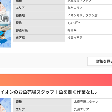
職種
水産売場スタッフ
エリア
九州エリア
勤務地
イオンマリナタウン店
時給
1,300円～
都道府県
福岡県
市区群
福岡市西区
詳細を見
円】イオンのお魚売場スタッフ｜魚を捌く作業なし♪
職種
水産売場スタッフ
エリア
九州エリア