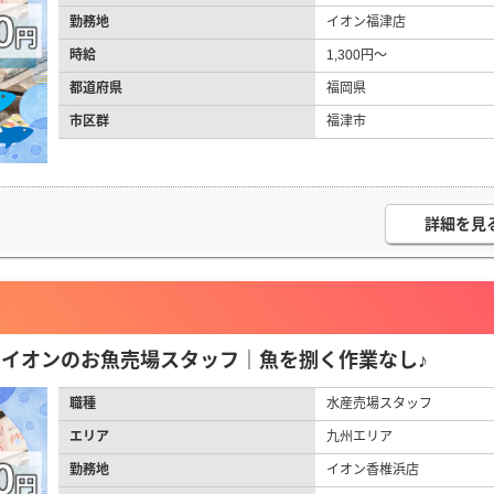
勤務地
イオン福津店
時給
1,300円～
都道府県
福岡県
市区群
福津市
詳細を見
円】イオンのお魚売場スタッフ｜魚を捌く作業なし♪
職種
水産売場スタッフ
エリア
九州エリア
勤務地
イオン香椎浜店