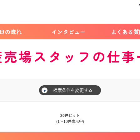
1日の流れ
インタビュー
よくある質
産売場スタッフの仕事
検索条件を変更する
▼
20
件ヒット
(1～10件表示中)