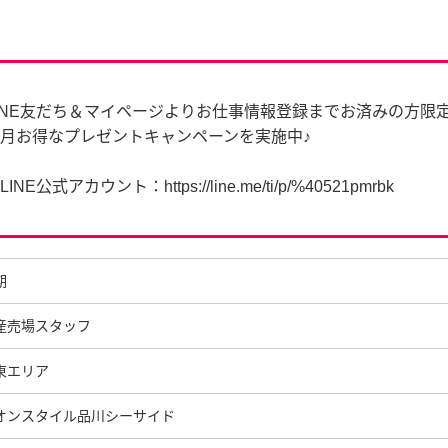
INE友だち＆マイページよりお仕事情報登録までお済みの方限
月お得なプレゼントキャンペーンを実施中♪
LINE公式アカウント：https://line.me/ti/p/%40521pmrbk
期
産売場スタッフ
東エリア
オンスタイル品川シーサイド