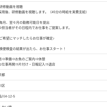
1)研修動画を視聴
用後、研修動画を視聴します。（45分の時給を実費支給）
2)毎月、翌々月の勤務可能日を提出
担当者がその日程内でお仕事をご提案します。
3)ご希望にマッチしたらお仕事が確定♪
4)検便検査の結果が出たら、お仕事スタート！
店⇒準備⇒お魚のご案内⇒休憩
お仕事再開⇒片付け・日報記入⇒退店
京都
川区
川4-12-5