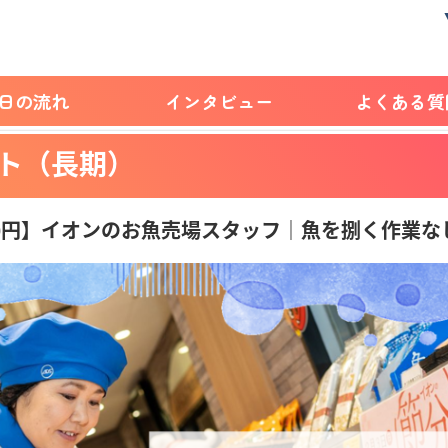
1日の流れ
インタビュー
よくある質
ト（長期）
600円】イオンのお魚売場スタッフ｜魚を捌く作業な