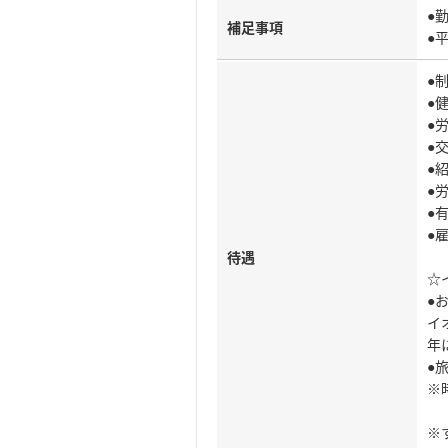
●
補足事項
●
●
●
●
●
●
●
●
●
待遇
☆
●
イ
年
●
※
※