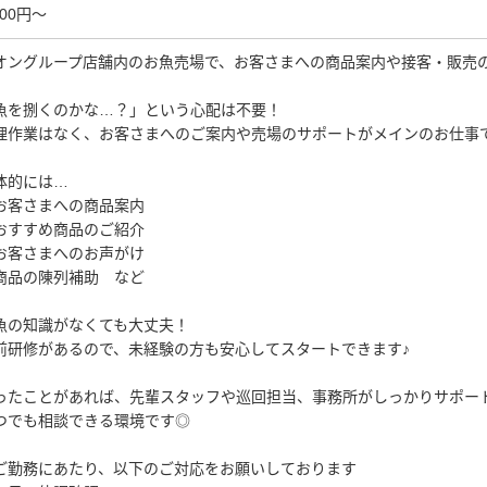
600円～
オングループ店舗内のお魚売場で、お客さまへの商品案内や接客・販売
魚を捌くのかな…？」という心配は不要！
理作業はなく、お客さまへのご案内や売場のサポートがメインのお仕事
体的には…
お客さまへの商品案内
おすすめ商品のご紹介
お客さまへのお声がけ
商品の陳列補助 など
魚の知識がなくても大丈夫！
前研修があるので、未経験の方も安心してスタートできます♪
ったことがあれば、先輩スタッフや巡回担当、事務所がしっかりサポー
つでも相談できる環境です◎
ご勤務にあたり、以下のご対応をお願いしております