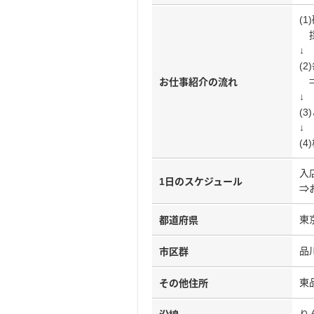
(
採
↓
(
⇒
お仕事紹介の流れ
↓
(
↓
(
入
1日のスケジュール
⇒
東
都道府県
品
市区群
東品
その他住所