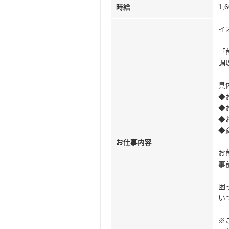
1,
時給
イ
「
調
具
◆
◆
◆
◆
お仕事内容
お
事
困
い
※