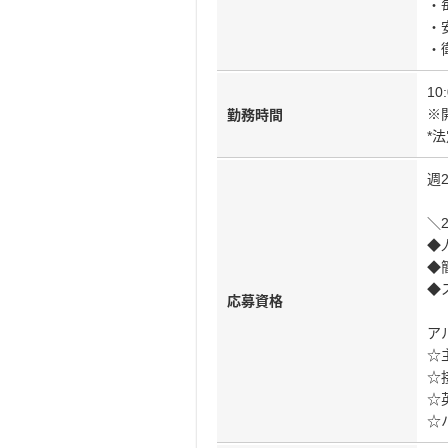
・
・
・
10
※
勤務時間
*
週
＼
◆
◆
◆
応募資格
ア
☆
☆
☆
☆