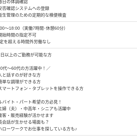
毎日の体調確認
安否確認システムへの登録
衛生管理のための定期的な検便検査
:00～18:00（実働7時間･休憩60分）
開始時間の指定不可
法定を超える時間外労働なし
2日以上のご勤務が可能な方
20代～60代の方活躍中！／
人と話すのが好きな方
簡単な調理ができる方
スマートフォン・タブレットを操作できる方
ルバイト・パート希望の方必見！
主婦（夫）・中高年・シニアも活躍中
接客・販売経験が活かせます
英会話が生かせる場面も？
ハローワークでお仕事を探している方も♪