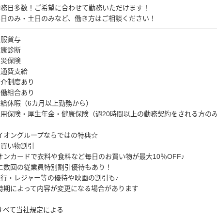
勤務日多数！ご希望に合わせて勤務いただけます！
平日のみ・土日のみなど、働き方はご相談ください！
制服貸与
健康診断
労災保険
交通費支給
紹介制度あり
労働組合あり
有給休暇（6カ月以上勤務から）
雇用保険・厚生年金・健康保険（週20時間以上の勤務契約をされる方の
イオングループならではの特典☆
お買い物割引
オンカードで衣料や食料など毎日のお買い物が最大10％OFF♪
に数回の従業員特別割引優待もあり！
旅行・レジャー等の優待や映画の割引も♪
時期によって内容が変更になる場合があります
すべて当社規定による