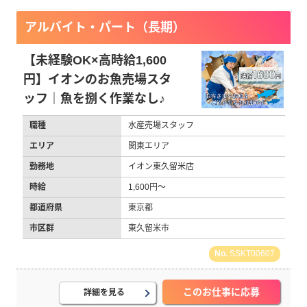
アルバイト・パート（長期）
【未経験OK×高時給1,600
円】イオンのお魚売場スタ
ッフ｜魚を捌く作業なし♪
職種
水産売場スタッフ
エリア
関東エリア
勤務地
イオン東久留米店
時給
1,600円～
都道府県
東京都
市区群
東久留米市
SSKT00607
このお仕事に応募
詳細を見る