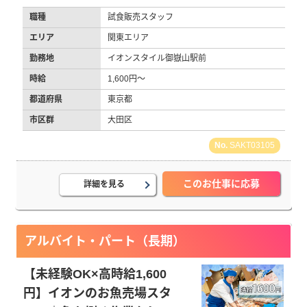
職種
試食販売スタッフ
エリア
関東エリア
勤務地
イオンスタイル御嶽山駅前
時給
1,600円～
都道府県
東京都
市区群
大田区
SAKT03105
このお仕事に応募
詳細を見る
アルバイト・パート（長期）
【未経験OK×高時給1,600
円】イオンのお魚売場スタ