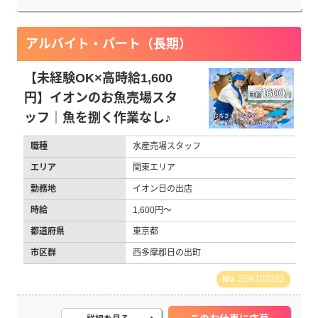
アルバイト・パート（長期）
【未経験OK×高時給1,600
円】イオンのお魚売場スタ
ッフ｜魚を捌く作業なし♪
職種
水産売場スタッフ
エリア
関東エリア
勤務地
イオン日の出店
時給
1,600円～
都道府県
東京都
市区群
西多摩郡日の出町
SSKT00262