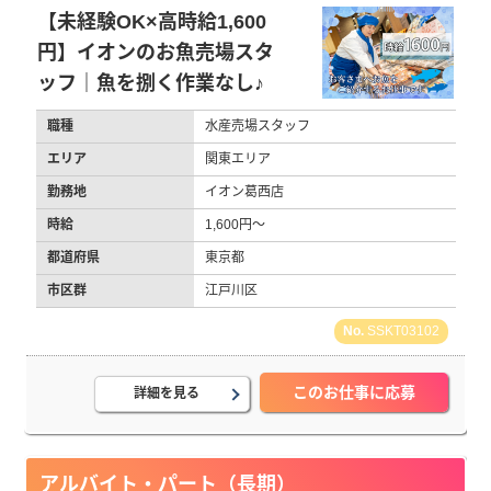
【未経験OK×高時給1,600
円】イオンのお魚売場スタ
ッフ｜魚を捌く作業なし♪
職種
水産売場スタッフ
エリア
関東エリア
勤務地
イオン葛西店
時給
1,600円～
都道府県
東京都
市区群
江戸川区
SSKT03102
このお仕事に応募
詳細を見る
アルバイト・パート（長期）