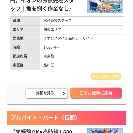
円】イオンのお魚売場スタ
ッフ｜魚を捌く作業なし♪
職種
水産売場スタッフ
エリア
関東エリア
勤務地
イオンスタイル品川シーサイド
時給
1,600円～
都道府県
東京都
市区群
品川区
SSKT03209
このお仕事に応募
詳細を見る
アルバイト・パート（長期）
【未経験OK×高時給1,600