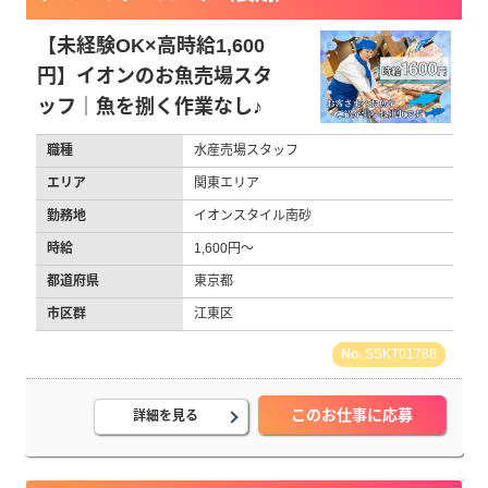
【未経験OK×高時給1,600
円】イオンのお魚売場スタ
ッフ｜魚を捌く作業なし♪
職種
水産売場スタッフ
エリア
関東エリア
勤務地
イオンスタイル南砂
時給
1,600円～
都道府県
東京都
市区群
江東区
SSKT01788
このお仕事に応募
詳細を見る