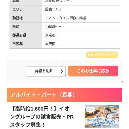
職種
試食販売スタッフ
エリア
関東エリア
勤務地
イオンスタイル御嶽山駅前
時給
1,600円～
都道府県
東京都
市区群
大田区
SAKT03105T
このお仕事に応募
詳細を見る
アルバイト・パート（長期）
【高時給1,600円！】イオ
ングループの試食販売・PR
スタッフ募集！