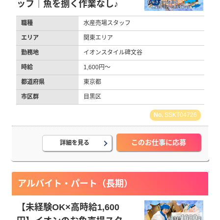
ッフ｜魚を捌く作業なし♪
職種
水産売場スタッフ
エリア
関東エリア
勤務地
イオンスタイル碑文谷
時給
1,600円～
都道府県
東京都
市区群
目黒区
SSKT04726
このお仕事に応募
詳細を見る
アルバイト・パート（長期）
【未経験OK×高時給1,600