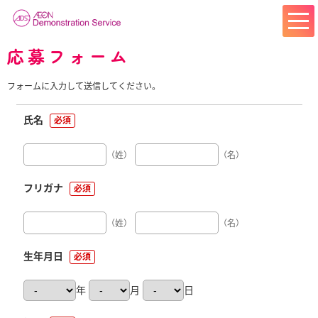
応募フォーム
フォームに入力して送信してください。
氏名
必須
（姓）
（名）
フリガナ
必須
（姓）
（名）
生年月日
必須
年
月
日