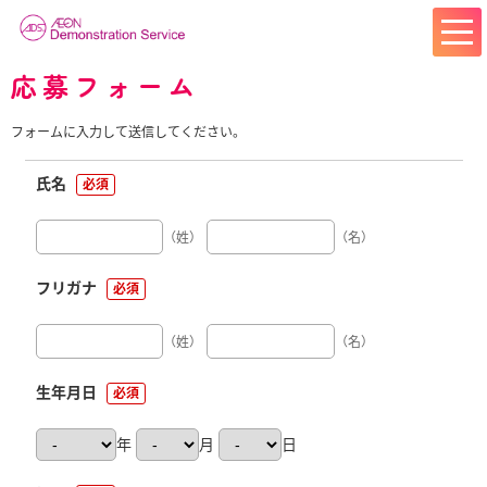
応募フォーム
フォームに入力して送信してください。
氏名
必須
（姓）
（名）
フリガナ
必須
（姓）
（名）
生年月日
必須
年
月
日