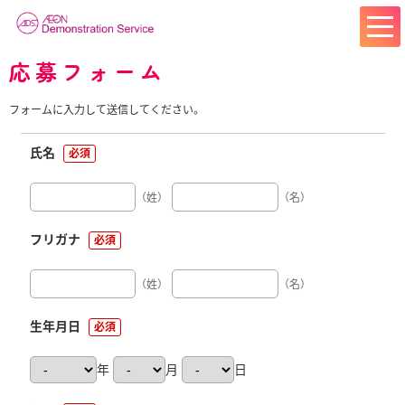
応募フォーム
フォームに入力して送信してください。
氏名
必須
（姓）
（名）
フリガナ
必須
（姓）
（名）
生年月日
必須
年
月
日