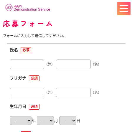
応募フォーム
フォームに入力して送信してください。
氏名
必須
（姓）
（名）
フリガナ
必須
（姓）
（名）
生年月日
必須
年
月
日