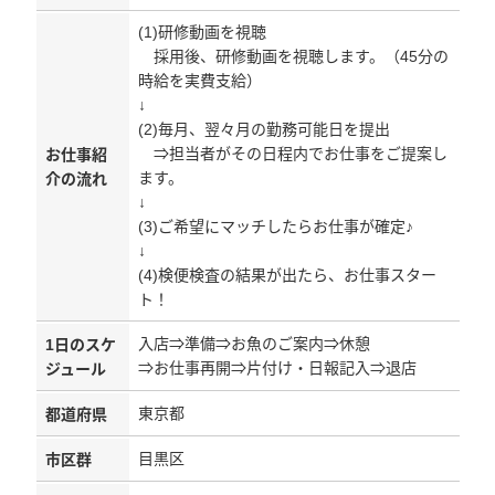
(1)研修動画を視聴
採用後、研修動画を視聴します。（45分の
時給を実費支給）
↓
(2)毎月、翌々月の勤務可能日を提出
⇒担当者がその日程内でお仕事をご提案し
お仕事紹
ます。
介の流れ
↓
(3)ご希望にマッチしたらお仕事が確定♪
↓
(4)検便検査の結果が出たら、お仕事スター
ト！
入店⇒準備⇒お魚のご案内⇒休憩
1日のスケ
⇒お仕事再開⇒片付け・日報記入⇒退店
ジュール
東京都
都道府県
目黒区
市区群