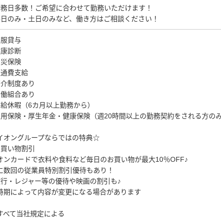
勤務日多数！ご希望に合わせて勤務いただけます！
平日のみ・土日のみなど、働き方はご相談ください！
制服貸与
健康診断
労災保険
交通費支給
紹介制度あり
労働組合あり
有給休暇（6カ月以上勤務から）
雇用保険・厚生年金・健康保険（週20時間以上の勤務契約をされる方の
イオングループならではの特典☆
お買い物割引
オンカードで衣料や食料など毎日のお買い物が最大10％OFF♪
に数回の従業員特別割引優待もあり！
旅行・レジャー等の優待や映画の割引も♪
時期によって内容が変更になる場合があります
すべて当社規定による