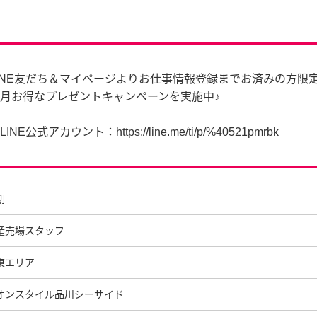
INE友だち＆マイページよりお仕事情報登録までお済みの方限
月お得なプレゼントキャンペーンを実施中♪
LINE公式アカウント：https://line.me/ti/p/%40521pmrbk
期
産売場スタッフ
東エリア
オンスタイル品川シーサイド