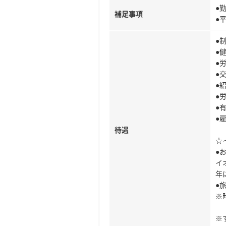
●
補足事項
●
●
●
●
●
●
●
●
●
待遇
☆
●
イ
年
●
※
※