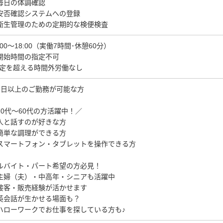
毎日の体調確認
安否確認システムへの登録
衛生管理のための定期的な検便検査
:00～18:00（実働7時間･休憩60分）
開始時間の指定不可
法定を超える時間外労働なし
2日以上のご勤務が可能な方
20代～60代の方活躍中！／
人と話すのが好きな方
簡単な調理ができる方
スマートフォン・タブレットを操作できる方
ルバイト・パート希望の方必見！
主婦（夫）・中高年・シニアも活躍中
接客・販売経験が活かせます
英会話が生かせる場面も？
ハローワークでお仕事を探している方も♪