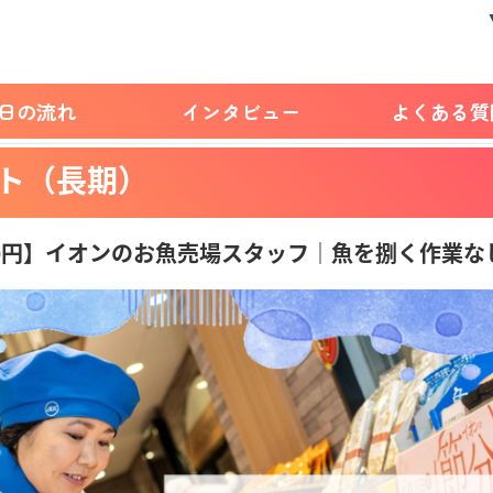
1日の流れ
インタビュー
よくある質
ト（長期）
600円】イオンのお魚売場スタッフ｜魚を捌く作業な