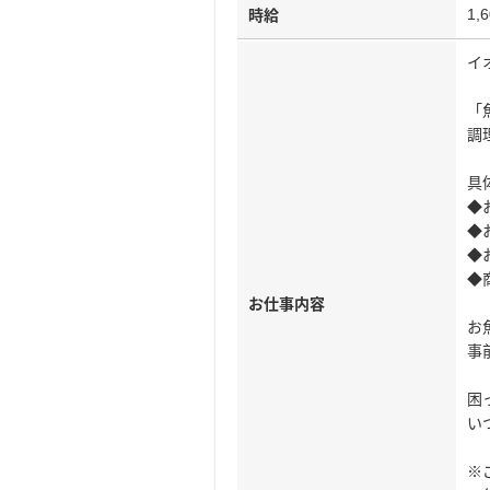
1,
時給
イ
「
調
具
◆
◆
◆
◆
お仕事内容
お
事
困
い
※