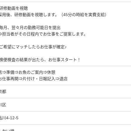
1)研修動画を視聴
用後、研修動画を視聴します。（45分の時給を実費支給）
2)毎月、翌々月の勤務可能日を提出
担当者がその日程内でお仕事をご提案します。
3)ご希望にマッチしたらお仕事が確定♪
4)検便検査の結果が出たら、お仕事スタート！
店⇒準備⇒お魚のご案内⇒休憩
お仕事再開⇒片付け・日報記入⇒退店
京都
川区
川4-12-5