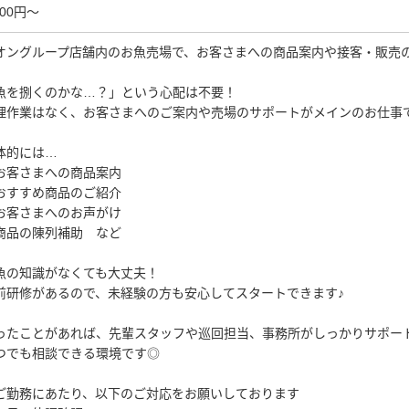
600円～
オングループ店舗内のお魚売場で、お客さまへの商品案内や接客・販売
魚を捌くのかな…？」という心配は不要！
理作業はなく、お客さまへのご案内や売場のサポートがメインのお仕事
体的には…
お客さまへの商品案内
おすすめ商品のご紹介
お客さまへのお声がけ
商品の陳列補助 など
魚の知識がなくても大丈夫！
前研修があるので、未経験の方も安心してスタートできます♪
ったことがあれば、先輩スタッフや巡回担当、事務所がしっかりサポー
つでも相談できる環境です◎
ご勤務にあたり、以下のご対応をお願いしております