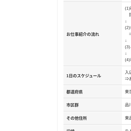
(
採
↓
(
⇒
お仕事紹介の流れ
↓
(
↓
(
入
1日のスケジュール
⇒
東
都道府県
品
市区群
東品
その他住所