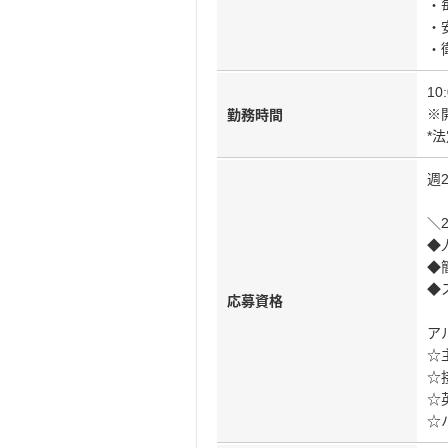
・
・
・
10
※
勤務時間
*
週
＼
◆
◆
◆
応募資格
ア
☆
☆
☆
☆