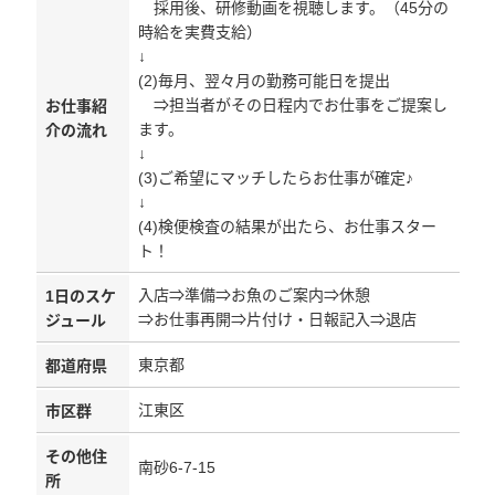
採用後、研修動画を視聴します。（45分の
時給を実費支給）
↓
(2)毎月、翌々月の勤務可能日を提出
⇒担当者がその日程内でお仕事をご提案し
お仕事紹
ます。
介の流れ
↓
(3)ご希望にマッチしたらお仕事が確定♪
↓
(4)検便検査の結果が出たら、お仕事スター
ト！
入店⇒準備⇒お魚のご案内⇒休憩
1日のスケ
⇒お仕事再開⇒片付け・日報記入⇒退店
ジュール
東京都
都道府県
江東区
市区群
その他住
南砂6-7-15
所