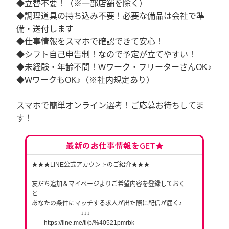
◆立替不要！（※一部店舗を除く）
◆調理道具の持ち込み不要！必要な備品は会社で準
備・送付します
◆仕事情報をスマホで確認できて安心！
◆シフト自己申告制！なので予定が立てやすい！
◆未経験・年齢不問！Wワーク・フリーターさんOK♪
◆WワークもOK♪（※社内規定あり）
スマホで簡単オンライン選考！ご応募お待ちしてま
す！
最新のお仕事情報をGET★
★★★LINE公式アカウントのご紹介★★★
友だち追加＆マイページよりご希望内容を登録しておく
と
あなたの条件にマッチする求人が出た際に配信が届く♪
↓↓↓
https://line.me/ti/p/%40521pmrbk