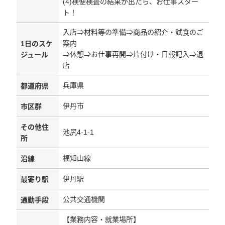
(4)検便検査の結果が出たら、お仕事スター
ト！
入店⇒材料等の準備⇒商品の紹介・試食のご
案内
1日のスケ
⇒休憩⇒お仕事再開⇒片付け・日報記入⇒退
ジュール
店
兵庫県
都道府県
伊丹市
市区群
その他住
池尻4-1-1
所
福知山線
沿線
伊丹駅
最寄り駅
公共交通機関
通勤手段
【業務内容・就業場所】