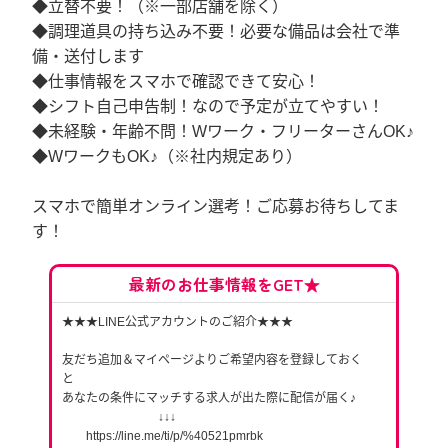
◆立替不要！（※一部店舗を除く）
◆調理道具の持ち込み不要！必要な備品は会社で準
備・送付します
◆仕事情報をスマホで確認できて安心！
◆シフト自己申告制！なので予定が立てやすい！
◆未経験・年齢不問！Wワーク・フリーターさんOK♪
◆WワークもOK♪（※社内規定あり）
スマホで簡単オンライン選考！ご応募お待ちしてま
す！
最新のお仕事情報をGET★
★★★LINE公式アカウントのご紹介★★★
友だち追加＆マイページよりご希望内容を登録しておく
と
あなたの条件にマッチする求人が出た際に配信が届く♪
↓↓↓
https://line.me/ti/p/%40521pmrbk