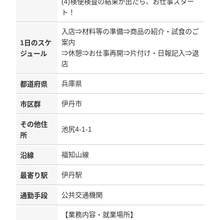
(4)検便検査の結果が出たら、お仕事スター
ト！
入店⇒材料等の準備⇒商品の紹介・試食のご
案内
1日のスケ
⇒休憩⇒お仕事再開⇒片付け・日報記入⇒退
ジュール
店
兵庫県
都道府県
伊丹市
市区群
その他住
池尻4-1-1
所
福知山線
沿線
伊丹駅
最寄り駅
公共交通機関
通勤手段
【業務内容・就業場所】