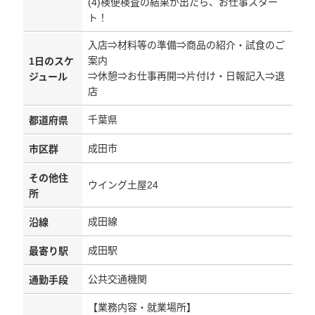
(4)検便検査の結果が出たら、お仕事スター
ト！
入店⇒材料等の準備⇒商品の紹介・試食のご
案内
1日のスケ
⇒休憩⇒お仕事再開⇒片付け・日報記入⇒退
ジュール
店
千葉県
都道府県
成田市
市区群
その他住
ウイング土屋24
所
成田線
沿線
成田駅
最寄り駅
公共交通機関
通勤手段
【業務内容・就業場所】