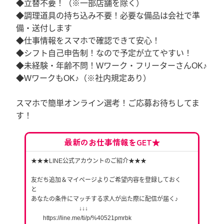
◆立替不要！（※一部店舗を除く）
◆調理道具の持ち込み不要！必要な備品は会社で準
備・送付します
◆仕事情報をスマホで確認できて安心！
◆シフト自己申告制！なので予定が立てやすい！
◆未経験・年齢不問！Wワーク・フリーターさんOK♪
◆WワークもOK♪（※社内規定あり）
スマホで簡単オンライン選考！ご応募お待ちしてま
す！
最新のお仕事情報をGET★
★★★LINE公式アカウントのご紹介★★★
友だち追加＆マイページよりご希望内容を登録しておく
と
あなたの条件にマッチする求人が出た際に配信が届く♪
↓↓↓
https://line.me/ti/p/%40521pmrbk