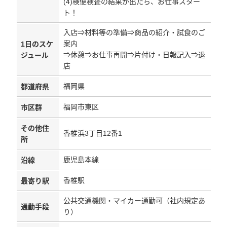
(4)検便検査の結果が出たら、お仕事スター
ト！
入店⇒材料等の準備⇒商品の紹介・試食のご
案内
1日のスケ
⇒休憩⇒お仕事再開⇒片付け・日報記入⇒退
ジュール
店
福岡県
都道府県
福岡市東区
市区群
その他住
香椎浜3丁目12番1
所
鹿児島本線
沿線
香椎駅
最寄り駅
公共交通機関・マイカー通勤可（社内規定あ
通勤手段
り）