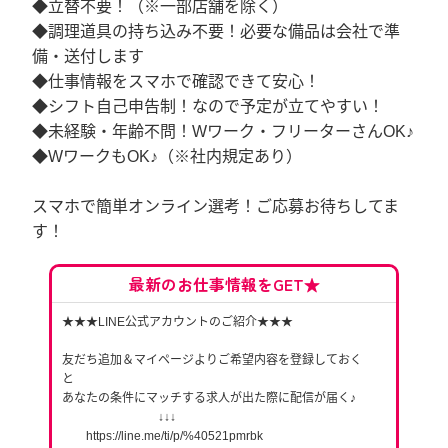
◆立替不要！（※一部店舗を除く）
◆調理道具の持ち込み不要！必要な備品は会社で準
備・送付します
◆仕事情報をスマホで確認できて安心！
◆シフト自己申告制！なので予定が立てやすい！
◆未経験・年齢不問！Wワーク・フリーターさんOK♪
◆WワークもOK♪（※社内規定あり）
スマホで簡単オンライン選考！ご応募お待ちしてま
す！
最新のお仕事情報をGET★
★★★LINE公式アカウントのご紹介★★★
友だち追加＆マイページよりご希望内容を登録しておく
と
あなたの条件にマッチする求人が出た際に配信が届く♪
↓↓↓
https://line.me/ti/p/%40521pmrbk