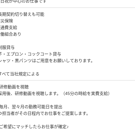
土日祝が中心のお仕事です
長期契約切り替えも可能
労災保険
交通費支給
労働組合あり
制服貸与
子・エプロン・コックコート貸与
シャツ・黒パンツはご用意をお願いしております。
すべて当社規定による
1)研修動画を視聴
用後、研修動画を視聴します。（45分の時給を実費支給）
2)毎月、翌々月の勤務可能日を提出
担当者がその日程内でお仕事をご提案します。
3)ご希望にマッチしたらお仕事が確定♪