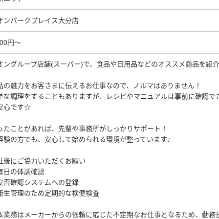
オンパークプレイス大分店
300円～
オングループ店舗(スーパー)で、食品や日用品などのオススメ商品を紹介
品の魅力をお客さまに伝えるお仕事なので、ノルマはありません！
単な調理をすることもありますが、レシピやマニュアルは事前に確認で
安心です☆
ったことがあれば、先輩や事務所がしっかりサポート！
経験の方でも、安心して始められる環境が整っています♪
社後にご協力いただくお願い
毎日の体調確認
安否確認システムへの登録
衛生管理のため定期的な検便検査
本業務はメーカーからの依頼に応じた不定期なお仕事となるため、勤務