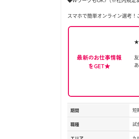
◆WワークもOK♪（※社内規定
スマホで簡単オンライン選考！
★
最新のお仕事情報
友
をGET★
あ
h
短
期間
試
職種
九
エリア