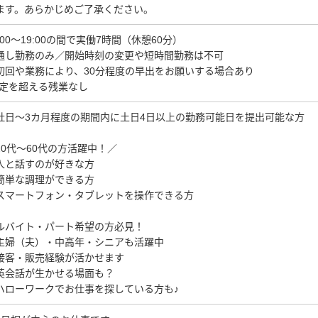
ます。あらかじめご了承ください。
0:00～19:00の間で実働7時間（休憩60分）
通し勤務のみ／開始時刻の変更や短時間勤務は不可
初回や業務により、30分程度の早出をお願いする場合あり
法定を超える残業なし
社日～3カ月程度の期間内に土日4日以上の勤務可能日を提出可能な方
20代～60代の方活躍中！／
人と話すのが好きな方
簡単な調理ができる方
スマートフォン・タブレットを操作できる方
ルバイト・パート希望の方必見！
主婦（夫）・中高年・シニアも活躍中
接客・販売経験が活かせます
英会話が生かせる場面も？
ハローワークでお仕事を探している方も♪