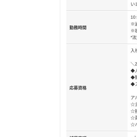
い
1
※
勤務時間
※
*
入
＼
◆
◆
◆
応募資格
ア
☆
☆
☆
☆