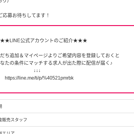
あり）
ご応募お待ちしてます！
★★LINE公式アカウントのご紹介★★★
だち追加＆マイページよりご希望内容を登録しておくと
なたの条件にマッチする求人が出た際に配信が届く♪
↓↓↓
ttps://line.me/ti/p/%40521pmrbk
期
食販売スタッフ
州エリア