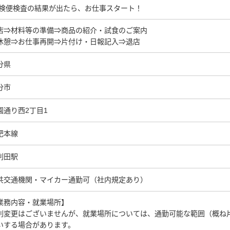
4)検便検査の結果が出たら、お仕事スタート！
店⇒材料等の準備⇒商品の紹介・試食のご案内
休憩⇒お仕事再開⇒片付け・日報記入⇒退店
分県
分市
園通り西2丁目1
肥本線
判田駅
共交通機関・マイカー通勤可（社内規定あり）
業務内容・就業場所】
則変更はございませんが、就業場所については、通勤可能な範囲（概ね片道
いする場合があります。