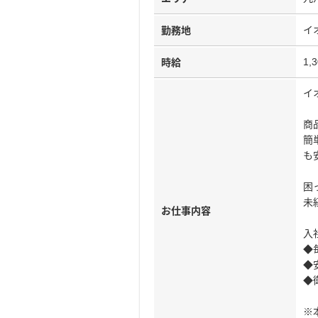
イ
勤務地
1,
時給
イ
商
簡
も
困
未
お仕事内容
入
◆
◆
◆
※