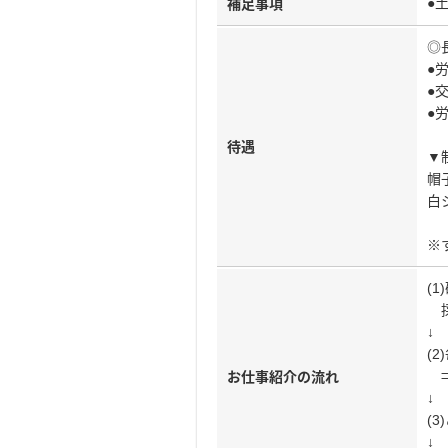
●
補足事項
◎
●
●
●
待遇
▼
帽
白
※
(
採
↓
(
⇒
お仕事紹介の流れ
↓
(
↓