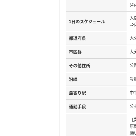
(
入
1日のスケジュール
⇒
大
都道府県
大
市区群
公
その他住所
豊
沿線
中
最寄り駅
公
通勤手段
【
原
願