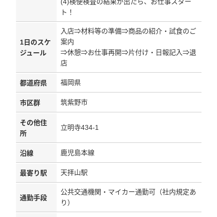
(4)検便検査の結果が出たら、お仕事スター
ト！
入店⇒材料等の準備⇒商品の紹介・試食のご
案内
1日のスケ
⇒休憩⇒お仕事再開⇒片付け・日報記入⇒退
ジュール
店
福岡県
都道府県
筑紫野市
市区群
その他住
立明寺434-1
所
鹿児島本線
沿線
天拝山駅
最寄り駅
公共交通機関・マイカー通勤可（社内規定あ
通勤手段
り）