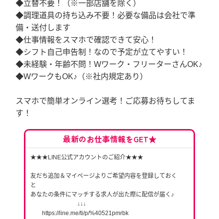
◆立替不要！（※一部店舗を除く）
◆調理道具の持ち込み不要！必要な備品は会社で準
備・送付します
◆仕事情報をスマホで確認できて安心！
◆シフト自己申告制！なので予定が立てやすい！
◆未経験・年齢不問！Wワーク・フリーターさんOK♪
◆WワークもOK♪（※社内規定あり）
スマホで簡単オンライン選考！ご応募お待ちしてま
す！
最新のお仕事情報をGET★
★★★LINE公式アカウントのご紹介★★★
友だち追加＆マイページよりご希望内容を登録しておく
と
あなたの条件にマッチする求人が出た際に配信が届く♪
↓↓↓
https://line.me/ti/p/%40521pmrbk