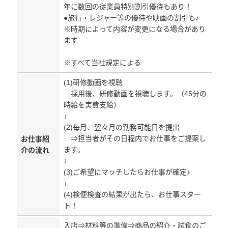
年に数回の従業員特別割引優待もあり！
●旅行・レジャー等の優待や映画の割引も♪
※時期によって内容が変更になる場合があり
ます
※すべて当社規定による
(1)研修動画を視聴
採用後、研修動画を視聴します。（45分の
時給を実費支給）
↓
(2)毎月、翌々月の勤務可能日を提出
⇒担当者がその日程内でお仕事をご提案し
お仕事紹
ます。
介の流れ
↓
(3)ご希望にマッチしたらお仕事が確定♪
↓
(4)検便検査の結果が出たら、お仕事スター
ト！
入店⇒材料等の準備⇒商品の紹介・試食のご