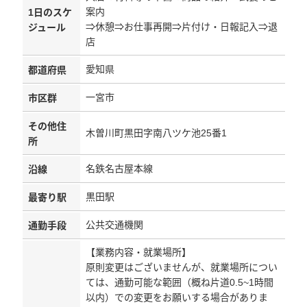
案内
1日のスケ
⇒休憩⇒お仕事再開⇒片付け・日報記入⇒退
ジュール
店
愛知県
都道府県
一宮市
市区群
その他住
木曽川町黒田字南八ツケ池25番1
所
名鉄名古屋本線
沿線
黒田駅
最寄り駅
公共交通機関
通勤手段
【業務内容・就業場所】
原則変更はございませんが、就業場所につい
ては、通勤可能な範囲（概ね片道0.5~1時間
以内）での変更をお願いする場合がありま