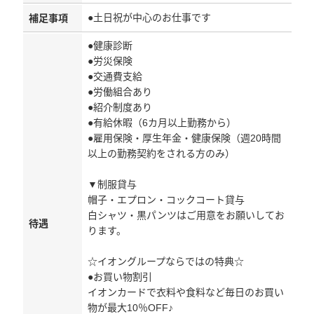
●土日祝が中心のお仕事です
補足事項
●健康診断
●労災保険
●交通費支給
●労働組合あり
●紹介制度あり
●有給休暇（6カ月以上勤務から）
●雇用保険・厚生年金・健康保険（週20時間
以上の勤務契約をされる方のみ）
▼制服貸与
帽子・エプロン・コックコート貸与
白シャツ・黒パンツはご用意をお願いしてお
待遇
ります。
☆イオングループならではの特典☆
●お買い物割引
イオンカードで衣料や食料など毎日のお買い
物が最大10％OFF♪