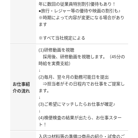
年に数回の従業員特別割引優待もあり！
●旅行・レジャー等の優待や映画の割引も♪
※時期によって内容が変更になる場合があり
ます
※すべて当社規定による
(1)研修動画を視聴
採用後、研修動画を視聴します。（45分の
時給を実費支給）
↓
(2)毎月、翌々月の勤務可能日を提出
⇒担当者がその日程内でお仕事をご提案し
お仕事紹
ます。
介の流れ
↓
(3)ご希望にマッチしたらお仕事が確定♪
↓
(4)検便検査の結果が出たら、お仕事スター
ト！
入店⇒材料等の準備⇒商品の紹介・試食のご