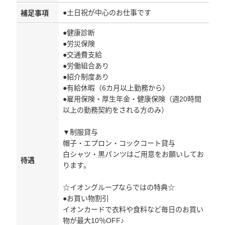
●土日祝が中心のお仕事です
補足事項
●健康診断
●労災保険
●交通費支給
●労働組合あり
●紹介制度あり
●有給休暇（6カ月以上勤務から）
●雇用保険・厚生年金・健康保険（週20時間
以上の勤務契約をされる方のみ）
▼制服貸与
帽子・エプロン・コックコート貸与
白シャツ・黒パンツはご用意をお願いしてお
待遇
ります。
☆イオングループならではの特典☆
●お買い物割引
イオンカードで衣料や食料など毎日のお買い
物が最大10％OFF♪