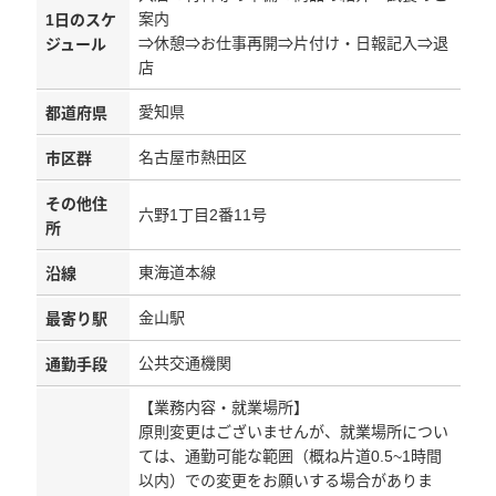
案内
1日のスケ
⇒休憩⇒お仕事再開⇒片付け・日報記入⇒退
ジュール
店
愛知県
都道府県
名古屋市熱田区
市区群
その他住
六野1丁目2番11号
所
東海道本線
沿線
金山駅
最寄り駅
公共交通機関
通勤手段
【業務内容・就業場所】
原則変更はございませんが、就業場所につい
ては、通勤可能な範囲（概ね片道0.5~1時間
以内）での変更をお願いする場合がありま