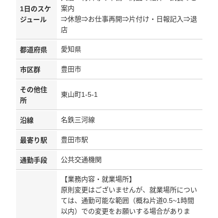
案内
1日のスケ
⇒休憩⇒お仕事再開⇒片付け・日報記入⇒退
ジュール
店
愛知県
都道府県
豊田市
市区群
その他住
東山町1-5-1
所
名鉄三河線
沿線
豊田市駅
最寄り駅
公共交通機関
通勤手段
【業務内容・就業場所】
原則変更はございませんが、就業場所につい
ては、通勤可能な範囲（概ね片道0.5~1時間
以内）での変更をお願いする場合がありま