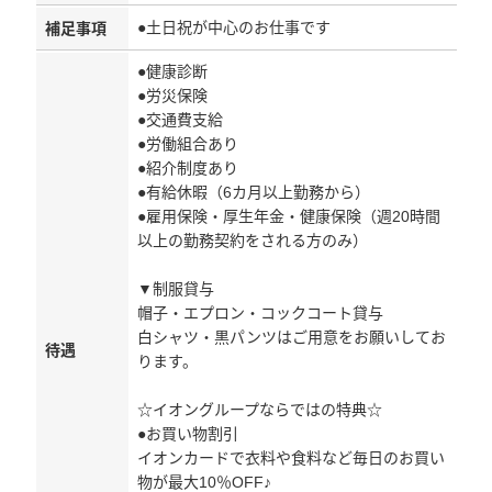
●土日祝が中心のお仕事です
補足事項
●健康診断
●労災保険
●交通費支給
●労働組合あり
●紹介制度あり
●有給休暇（6カ月以上勤務から）
●雇用保険・厚生年金・健康保険（週20時間
以上の勤務契約をされる方のみ）
▼制服貸与
帽子・エプロン・コックコート貸与
白シャツ・黒パンツはご用意をお願いしてお
待遇
ります。
☆イオングループならではの特典☆
●お買い物割引
イオンカードで衣料や食料など毎日のお買い
物が最大10％OFF♪