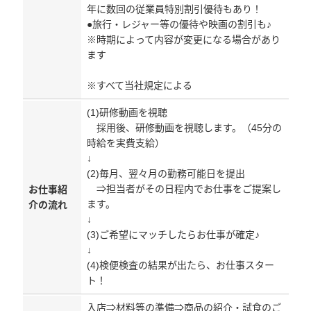
年に数回の従業員特別割引優待もあり！
●旅行・レジャー等の優待や映画の割引も♪
※時期によって内容が変更になる場合があり
ます
※すべて当社規定による
(1)研修動画を視聴
採用後、研修動画を視聴します。（45分の
時給を実費支給）
↓
(2)毎月、翌々月の勤務可能日を提出
⇒担当者がその日程内でお仕事をご提案し
お仕事紹
ます。
介の流れ
↓
(3)ご希望にマッチしたらお仕事が確定♪
↓
(4)検便検査の結果が出たら、お仕事スター
ト！
入店⇒材料等の準備⇒商品の紹介・試食のご