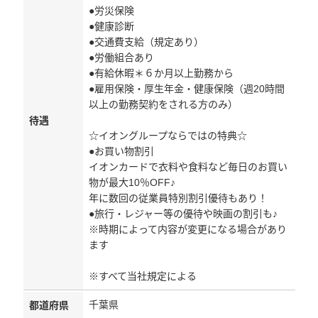
●労災保険
●健康診断
●交通費支給（規定あり）
●労働組合あり
●有給休暇＊６か月以上勤務から
●雇用保険・厚生年金・健康保険（週20時間
以上の勤務契約をされる方のみ）
待遇
☆イオングループならではの特典☆
●お買い物割引
イオンカードで衣料や食料など毎日のお買い
物が最大10％OFF♪
年に数回の従業員特別割引優待もあり！
●旅行・レジャー等の優待や映画の割引も♪
※時期によって内容が変更になる場合があり
ます
※すべて当社規定による
千葉県
都道府県