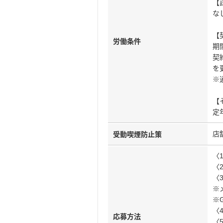
【
な
【
労働条件
期
契
を
※
【
定
店
受動喫煙防止策
〈
〈
〈
※
※
〈
応募方法
〈