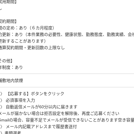
試用期間】
し
契約期間】
間の定め：あり（６カ月程度）
約更新：あり（本件業務の必要性、健康状態、勤務態度、勤務実績、会
更新することがあります）
通算契約期間・更新回数の上限なし
その他】
年制度：あり
舗敷地内禁煙
1〉 【応募する】ボタンをクリック
2〉 必須事項を入力
3〉 自動返信メールが60分以内に届きます
メールが届かない場合は拒否設定を解除後、再度ご応募ください
Gmailの場合、容量不足でメールが受信できないことがあります空き容
4〉 メール内記載アドレスまで履歴書送付
5〉書類選考