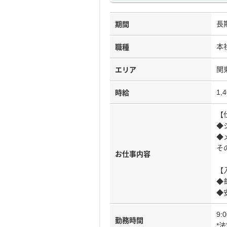
長
期間
本
職種
関
エリア
1,
時給
【
◆
◆
そ
お仕事内容
【
◆
◆
9:
勤務時間
*