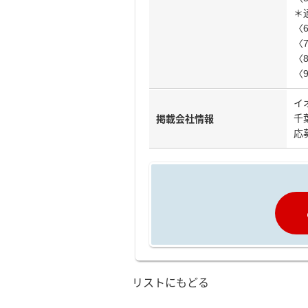
＊
〈
〈
〈
〈
イ
千
掲載会社情報
応募
リストにもどる