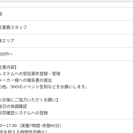
期
社事務スタッフ
東エリア
400円～
仕事内容】
システムへの受託案件登録・管理
メーカー様への報告書の提出
の他、SNSのイベント告知などをお願いします。
入社後にご協力いただくお願い】
毎日の体調確認
安否確認システムへの登録
00～17:00（実働7時間･休憩60分）
法定を超える時間外労働なし