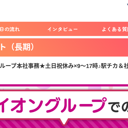
1日の流れ
インタビュー
よくある質
ト（長期）
ループ本社事務★土日祝休み×9～17時♪駅チカ＆