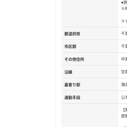
●
※
※
千
都道府県
千
市区群
中
その他住所
京
沿線
海
最寄り駅
公
通勤手段
【
原