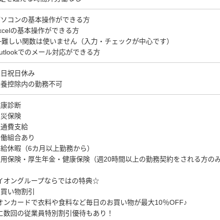
パソコンの基本操作ができる方
Excelの基本操作ができる方
難しい関数は使いません（入力・チェックが中心です）
Outlookでのメール対応ができる方
土日祝日休み
扶養控除内の勤務不可
健康診断
労災保険
交通費支給
労働組合あり
有給休暇（6カ月以上勤務から）
雇用保険・厚生年金・健康保険（週20時間以上の勤務契約をされる方の
イオングループならではの特典☆
お買い物割引
オンカードで衣料や食料など毎日のお買い物が最大10％OFF♪
に数回の従業員特別割引優待もあり！