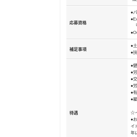
●
●
応募資格
└
●
●
補足事項
●
●
●
●
●
●
●
☆
待遇
●
イ
年