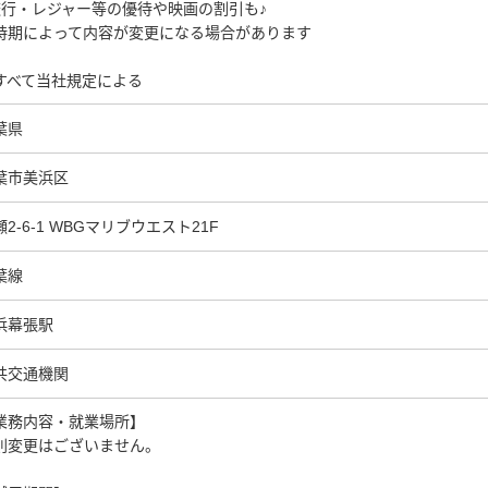
旅行・レジャー等の優待や映画の割引も♪
時期によって内容が変更になる場合があります
すべて当社規定による
葉県
葉市美浜区
瀬2-6-1 WBGマリブウエスト21F
葉線
浜幕張駅
共交通機関
業務内容・就業場所】
則変更はございません。