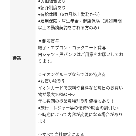
●労働組合あり
●紹介制度あり
●有給休暇（6カ月以上勤務から）
●雇用保険・厚生年金・健康保険（週20時間
以上の勤務契約をされる方のみ）
▼制服貸与
帽子・エプロン・コックコート貸与
白シャツ・黒パンツはご用意をお願いしてお
待遇
ります。
☆イオングループならではの特典☆
●お買い物割引
イオンカードで衣料や食料など毎日のお買い
物が最大10％OFF♪
年に数回の従業員特別割引優待もあり！
●旅行・レジャー等の優待や映画の割引も♪
※時期によって内容が変更になる場合があり
ます
※すべて当社規定による