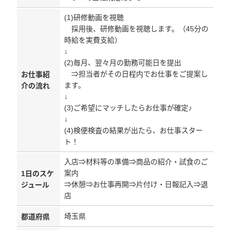
(1)研修動画を視聴
採用後、研修動画を視聴します。（45分の
時給を実費支給）
↓
(2)毎月、翌々月の勤務可能日を提出
⇒担当者がその日程内でお仕事をご提案し
お仕事紹
ます。
介の流れ
↓
(3)ご希望にマッチしたらお仕事が確定♪
↓
(4)検便検査の結果が出たら、お仕事スター
ト！
入店⇒材料等の準備⇒商品の紹介・試食のご
案内
1日のスケ
⇒休憩⇒お仕事再開⇒片付け・日報記入⇒退
ジュール
店
埼玉県
都道府県